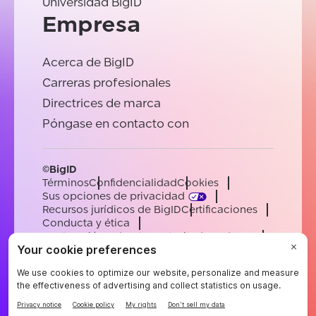
Universidad BigID
Empresa
Acerca de BigID
Carreras profesionales
Directrices de marca
Póngase en contacto con
©BigID
Términos
Confidencialidad
Cookies
Sus opciones de privacidad
Recursos jurídicos de BigID
Certificaciones
Conducta y ética
Declaración sobre la esclavitud moderna
Subprocesadores
Ayuda
Carreras profesionales
[email protected]
English
German
French
Spanish
Portuguese