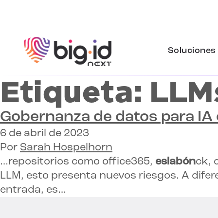
Ir al contenido
Soluciones
Etiqueta:
LLM
Gobernanza de datos para
IA
6 de abril de 2023
Por
Sarah Hospelhorn
…repositorios como office365,
eslabón
ck, 
LLM, esto presenta nuevos riesgos. A dife
entrada, es…