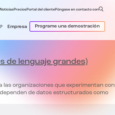
Noticias
Precios
Portal del cliente
Póngase en contacto con
Programe una demostración
?
Empresa
s de lenguaje grandes)
ara las organizaciones que experimentan con
que dependen de datos estructurados como