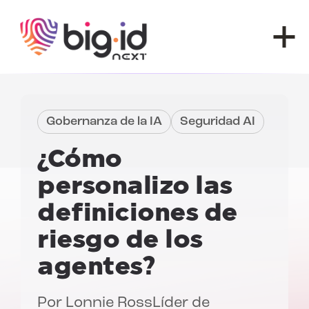
Ir al contenido
Gobernanza de la IA
Seguridad AI
¿Cómo
personalizo las
definiciones de
riesgo de los
agentes?
Por
Lonnie Ross
Líder de