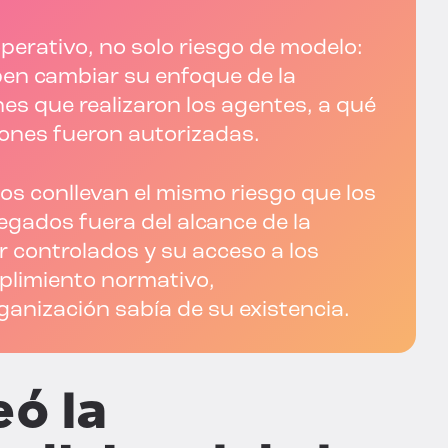
perativo, no solo riesgo de modelo:
en cambiar su enfoque de la
ones que realizaron los agentes, a qué
iones fueron autorizadas.
os conllevan el mismo riesgo que los
egados fuera del alcance de la
r controlados y su acceso a los
plimiento normativo,
ganización sabía de su existencia.
eó la