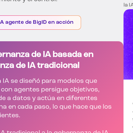
la I
IA agente de BigID en acción
ernanza de IA basada en
za de IA tradicional
a IA se diseñó para modelos que
A con agentes persigue objetivos,
e a datos y actúa en diferentes
a en cada paso, lo que hace que los
ientes.