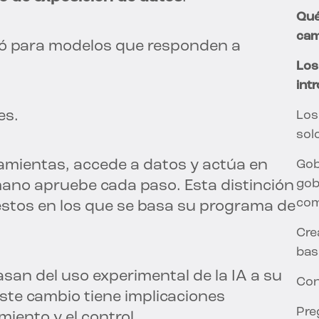
Qué
cam
ñó para modelos que responden a
Los
int
es.
Los
sol
ramientas, accede a datos y actúa en
Gob
gob
ano apruebe cada paso. Esta distinción
com
stos en los que se basa su programa de
Cre
bas
san del uso experimental de la IA a su
Cont
ste cambio tiene implicaciones
Pre
miento y el control.