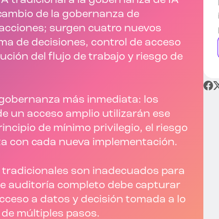
IA tradicional a la gobernanza de IA
cambio de la gobernanza de
 acciones; surgen cuatro nuevos
ma de decisiones, control de acceso
ución del flujo de trabajo y riesgo de
 gobernanza más inmediata: los
de un acceso amplio utilizarán ese
rincipio de mínimo privilegio, el riesgo
ta con cada nueva implementación.
a tradicionales son inadecuados para
 de auditoría completo debe capturar
acceso a datos y decisión tomada a lo
o de múltiples pasos.