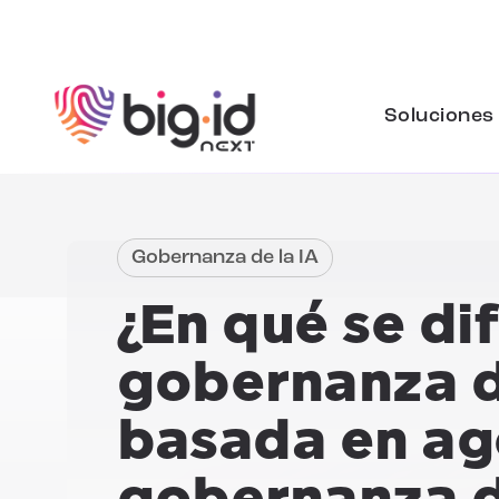
Ir al contenido
Soluciones
Gobernanza de la IA
¿En qué se di
gobernanza d
basada en ag
gobernanza d