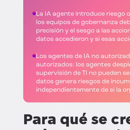
La IA agente introduce riesgo o
los equipos de gobernanza deb
precisión y el sesgo a las acci
datos accedieron y si esas acc
Los agentes de IA no autorizad
autorizados: los agentes despl
supervisión de TI no pueden se
datos genera riesgos de incum
independientemente de si la or
Para qué se cr