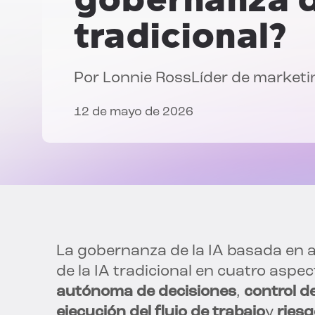
tradicional?
Por
Lonnie Ross
Líder de marketin
12 de mayo de 2026
La gobernanza de la IA basada en a
de la IA tradicional en cuatro asp
autónoma de decisiones
,
control d
ejecución del flujo de trabajo
y
riesg