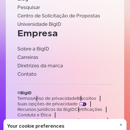
Pesquisar
Centro de Solicitação de Propostas
Universidade BigID
Empresa
Sobre a BigID
Carreiras
Diretrizes da marca
Contato
©BigID
Termos
Aviso de privacidade
Biscoitos
Suas opções de privacidade
Recursos jurídicos da BigID
Certificações
Conduta e Ética
Declaração sobre a escravidão moderna
Subprocessadores
Apoiar
Carreiras