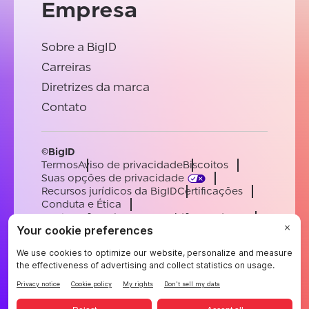
Empresa
Sobre a BigID
Carreiras
Diretrizes da marca
Contato
©BigID
Termos
Aviso de privacidade
Biscoitos
Suas opções de privacidade
Recursos jurídicos da BigID
Certificações
Conduta e Ética
Declaração sobre a escravidão moderna
Subprocessadores
Apoiar
Carreiras
[email protected]
English
German
French
Spanish
Portuguese