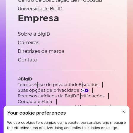
Centro de Solicitação de Propostas
Universidade BigID
Empresa
Sobre a BigID
Carreiras
Diretrizes da marca
Contato
©BigID
Termos
Aviso de privacidade
Biscoitos
Suas opções de privacidade
Recursos jurídicos da BigID
Certificações
Conduta e Ética
Declaração sobre a escravidão moderna
Subprocessadores
Apoiar
Carreiras
[email protected]
English
German
French
Spanish
Portuguese