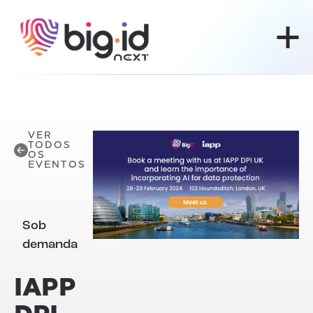
Pular para o conteúdo
VER
TODOS
OS
EVENTOS
Sob
demanda
IAPP