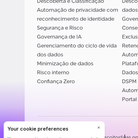
Descoberta e Classificação
Descob
Automação de privacidade com
dados
reconhecimento de identidade
Gover
Segurança e Risco
Conse
Governança de IA
Exclu
Gerenciamento do ciclo de vida
Reten
dos dados
Autom
Minimização de dados
Plata
Risco interno
Dados
Confiança Zero
DSPM
Autom
Portal
©BigID
Termos
Aviso de privacidade
Biscoitos
Suas op