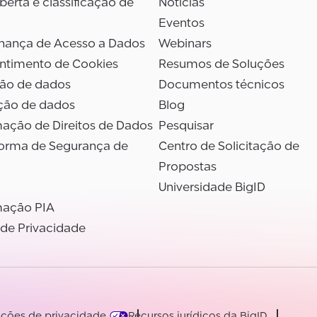
erta e classificação de
Notícias
Eventos
nança de Acesso a Dados
Webinars
ntimento de Cookies
Resumos de Soluções
são de dados
Documentos técnicos
ção de dados
Blog
ação de Direitos de Dados
Pesquisar
forma de Segurança de
Centro de Solicitação de
Propostas
Universidade BigID
ação PIA
 de Privacidade
ções de privacidade
Recursos jurídicos da BigID