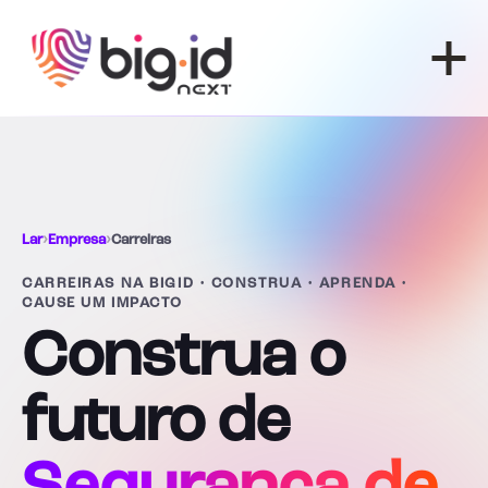
Pular para o conteúdo
Lar
›
Empresa
›
Carreiras
CARREIRAS NA BIGID • CONSTRUA • APRENDA •
CAUSE UM IMPACTO
Construa o
futuro de