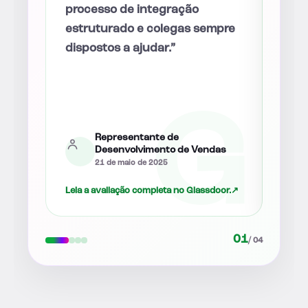
direção clara para o futuro.”
disp
pre
perg
e fa
sint
ind
posi
Vendas
as
12 de agosto de 2025
oor.
↗
Leia a avaliação completa no Glassdoor.
↗
Leia 
02
/ 04