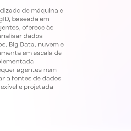
ndizado de máquina e
igID, baseada em
igentes, oferece às
analisar dados
s, Big Data, nuvem e
ramenta em escala de
mplementada
requer agentes nem
ctar a fontes de dados
exível e projetada