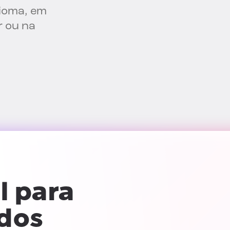
dioma, em
r ou na
l para
ados