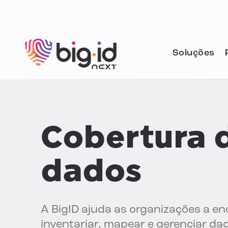
Pular para o conteúdo
Soluções
Cobertura 
dados
A BigID ajuda as organizações a en
inventariar, mapear e gerenciar d