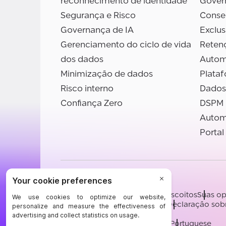
reconhecimento de identidade
Gover
Segurança e Risco
Conse
Governança de IA
Exclu
Gerenciamento do ciclo de vida
Reten
dos dados
Autom
Minimização de dados
Plata
Risco interno
Dados
Confiança Zero
DSPM
Autom
Portal
©BigID
Termos
Aviso de privacidade
Biscoitos
Suas op
Certificações
Conduta e Ética
Declaração sob
[email protected]
English
German
French
Spanish
Portuguese