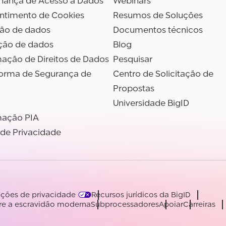
nança de Acesso a Dados
Webinars
ntimento de Cookies
Resumos de Soluções
são de dados
Documentos técnicos
ção de dados
Blog
ação de Direitos de Dados
Pesquisar
forma de Segurança de
Centro de Solicitação de
Propostas
Universidade BigID
ação PIA
 de Privacidade
ções de privacidade
Recursos jurídicos da BigID
re a escravidão moderna
Subprocessadores
Apoiar
Carreiras