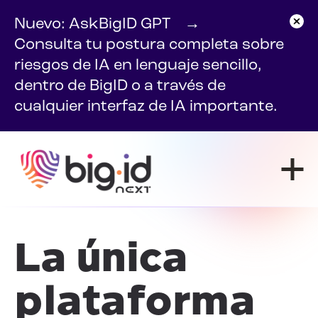
Ir al contenido
Nuevo: AskBigID GPT
→
Consulta tu postura completa sobre
riesgos de IA en lenguaje sencillo,
dentro de BigID o a través de
cualquier interfaz de IA importante.
La única
plataforma