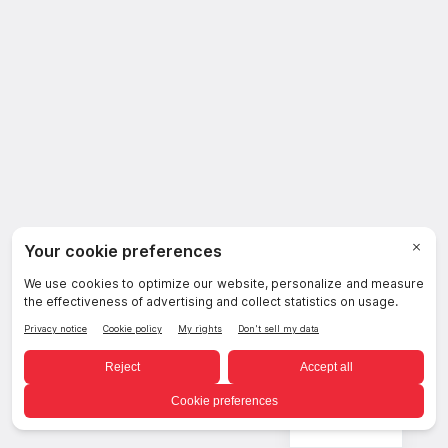
privacidad de datos
e inteligencia
artificial
Ofrezca cumplimiento, controles y
privacidad integrales para datos e IA.
Gestione de forma centralizada el
riesgo regulatorio, automatice
evaluaciones y gestione las
infracciones de las normas, todo en
una sola plataforma. Controle el uso
de datos, el uso de IA y el
consentimiento para mantenerse a la
vanguardia de las cambiantes
Spanish
regulaciones globales.